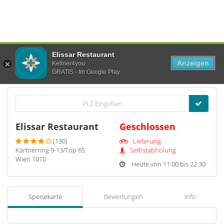
Elissar Restaurant
Anzeigen
Kellner4you
GRATIS - Im Google Play
Elissar Restaurant
Geschlossen
(130)
Lieferung
Kärtnerring 9-13/Top 65
Selbstabholung
Wien 1010
Heute von 11:00 bis 22:30
Speisekarte
Bewertungen
Info